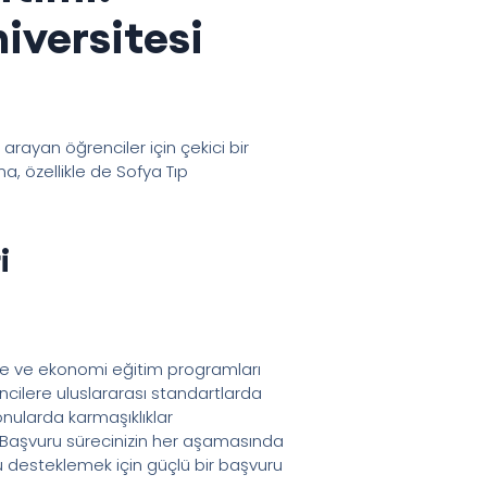
iversitesi
 arayan öğrenciler için çekici bir
a, özellikle de Sofya Tıp
i
letme ve ekonomi eğitim programları
ilere uluslararası standartlarda
konularda karmaşıklıklar
. Başvuru sürecinizin her aşamasında
u desteklemek için güçlü bir başvuru