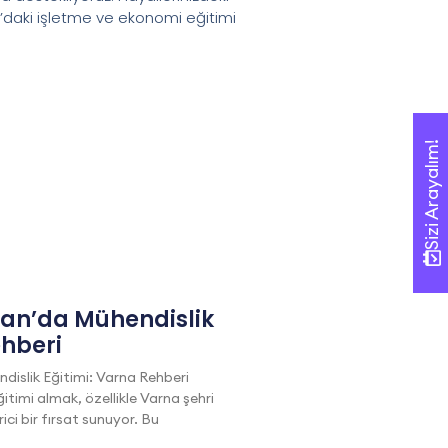
n’daki işletme ve ekonomi eğitimi
Sizi Arayalım!
Sizi Arayalım!
tan’da Mühendislik
ehberi
dislik Eğitimi: Varna Rehberi
itimi almak, özellikle Varna şehri
i bir fırsat sunuyor. Bu