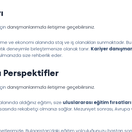
ı
için
danışmanlarımızla iletişime geçebilirsiniz
.
e ve ekonomi alanında staj ve iş olanakları sunmaktadır. Bu f
 pratik deneyimle birleştirmenize olanak tanır.
Kariyer danışman
ulmanızda size rehberlik eder.
 Perspektifler
için
danışmanlarımızla iletişime geçebilirsiniz
.
lanında aldığınız eğitim, size
uluslararası eğitim fırsatları
asasında rekabetçi olmanızı sağlar. Mezuniyet sonrası, Avrupa 
etlerimizle, Bulgaristan’daki eğitim yolculuğunuzu baştan sona