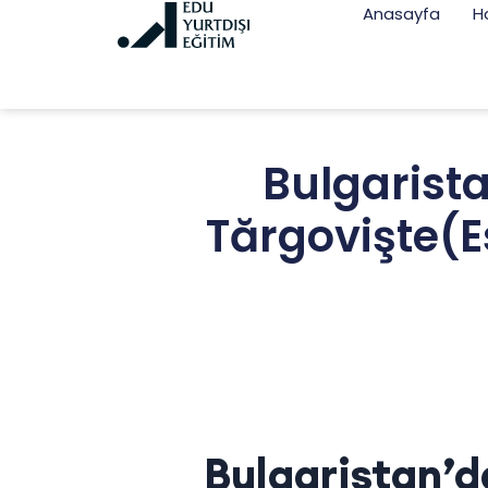
Anasayfa
H
Bulgarista
Tărgovişte(E
Bulgaristan’d