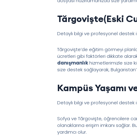
dosyası hazırlamanızda size yardımc
Tărgovişte(Eski C
Detaylı bilgi ve profesyonel destek 
Tărgovişte’de eğitim görmeyi planla
ücretleri gibi faktörleri dikkate alara
danışmanlık
hizmetlerimizle size k
size destek sağlayarak, Bulgaristan’d
Kampüs Yaşamı ve
Detaylı bilgi ve profesyonel destek 
Sofya ve Tărgovişte, öğrencilere can
olanaklarına erişim imkanı sağlar. 
yardımcı olur.