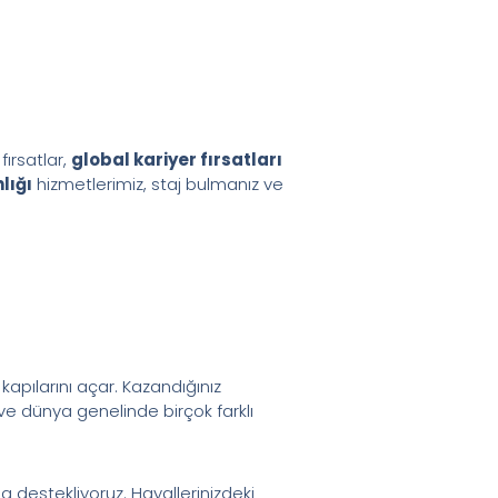
ırsatlar,
global kariyer fırsatları
lığı
hizmetlerimiz, staj bulmanız ve
kapılarını açar. Kazandığınız
ve dünya genelinde birçok farklı
 destekliyoruz. Hayallerinizdeki