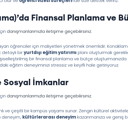
ı olur ve
öğrenci vizesi süreçleri
nde size destek veririz.
uma)’da Finansal Planlama ve B
için
danışmanlarımızla iletişime geçebilirsiniz
.
yan öğrenciler için maliyetleri yönetmek önemlidir. Konaklam
k detaylı bir
yurtdışı eğitim yatırımı
planı oluşturmak gerekli
işiselleştirilmiş bir finansal planlama ve bütçe oluşturmanızda
aki eğitim deneyiminizi stressiz ve keyifli hale getiriyoruz.
 Sosyal İmkanlar
için
danışmanlarımızla iletişime geçebilirsiniz
.
lı ve çeşitli bir kampüs yaşamı sunar. Zengin kültürel aktivitel
Bu deneyim,
kültürlerarası deneyim
kazanmanıza ve geniş bi