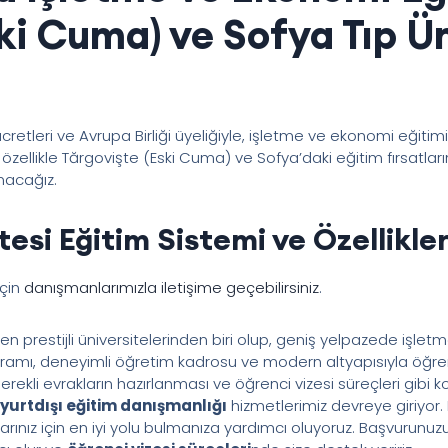
ki Cuma) ve Sofya Tıp Ün
cretleri ve Avrupa Birliği üyeliğiyle, işletme ve ekonomi eğitimi
özellikle Tărgovişte (Eski Cuma) ve Sofya’daki eğitim fırsatların
nacağız.
tesi Eğitim Sistemi ve Özellikler
için
danışmanlarımızla iletişime geçebilirsiniz
.
n en prestijli üniversitelerinden biri olup, geniş yelpazede iş
mı, deneyimli öğretim kadrosu ve modern altyapısıyla öğrenc
gerekli evrakların hazırlanması ve öğrenci vizesi süreçleri gibi 
yurtdışı eğitim danışmanlığı
hizmetlerimiz devreye giriyor
rınız için en iyi yolu bulmanıza yardımcı oluyoruz. Başvurunuz