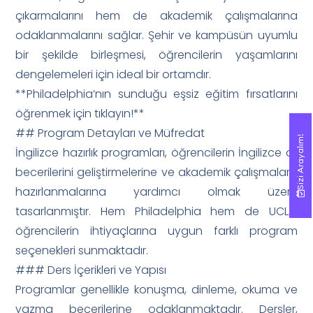
çıkarmalarını hem de akademik çalışmalarına
odaklanmalarını sağlar. Şehir ve kampüsün uyumlu
bir şekilde birleşmesi, öğrencilerin yaşamlarını
dengelemeleri için ideal bir ortamdır.
**Philadelphia’nın sunduğu eşsiz eğitim fırsatlarını
öğrenmek için tıklayın!**
## Program Detayları ve Müfredat
Sizi Arayalım!
Sizi Arayalım!
İngilizce hazırlık programları, öğrencilerin İngilizce dil
becerilerini geliştirmelerine ve akademik çalışmalara
hazırlanmalarına yardımcı olmak üzere
tasarlanmıştır. Hem Philadelphia hem de UCLA,
öğrencilerin ihtiyaçlarına uygun farklı program
seçenekleri sunmaktadır.
### Ders İçerikleri ve Yapısı
Programlar genellikle konuşma, dinleme, okuma ve
yazma becerilerine odaklanmaktadır. Dersler,