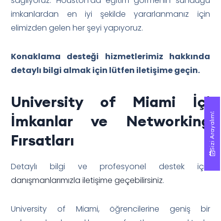
sağlıyoruz. Houston’da eğitim görmenin sunduğu
imkanlardan en iyi şekilde yararlanmanız için
elimizden gelen her şeyi yapıyoruz.
Konaklama desteği hizmetlerimiz hakkında
detaylı bilgi almak için lütfen iletişime geçin.
University of Miami İçi
Sizi Arayalım!
Sizi Arayalım!
İmkanlar ve Networking
Fırsatları
Detaylı bilgi ve profesyonel destek için
danışmanlarımızla iletişime geçebilirsiniz
.
University of Miami, öğrencilerine geniş bir