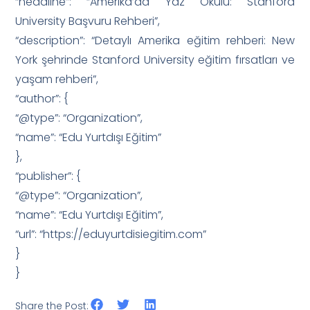
“headline”: “Amerika’da Yaz Okulu: Stanford
University Başvuru Rehberi”,
“description”: “Detaylı Amerika eğitim rehberi: New
York şehrinde Stanford University eğitim fırsatları ve
yaşam rehberi”,
“author”: {
“@type”: “Organization”,
“name”: “Edu Yurtdışı Eğitim”
},
“publisher”: {
“@type”: “Organization”,
“name”: “Edu Yurtdışı Eğitim”,
“url”: “https://eduyurtdisiegitim.com”
}
}
Share the Post: