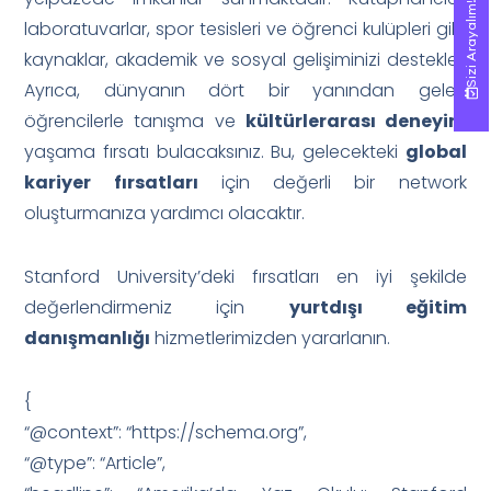
Sizi Arayalım!
Sizi Arayalım!
laboratuvarlar, spor tesisleri ve öğrenci kulüpleri gibi
kaynaklar, akademik ve sosyal gelişiminizi destekler.
Ayrıca, dünyanın dört bir yanından gelen
öğrencilerle tanışma ve
kültürlerarası deneyim
yaşama fırsatı bulacaksınız. Bu, gelecekteki
global
kariyer fırsatları
için değerli bir network
oluşturmanıza yardımcı olacaktır.
Stanford University’deki fırsatları en iyi şekilde
değerlendirmeniz için
yurtdışı eğitim
danışmanlığı
hizmetlerimizden yararlanın.
{
“@context”: “https://schema.org”,
“@type”: “Article”,