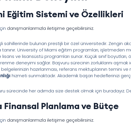
i Eğitim Sistemi ve Özellikleri
için
danışmanlarımızla iletişime geçebilirsiniz
.
şli sahillerinde bulunan prestijli bir özel üniversitedir. Zengin
 tanınır. University of Miami eğitim programları, işletmeden mü
lisans ve lisansüstü programları sunar. Küçük sınıf boyutları, 
 öğrenme deneyimi sağlar. Başvuru sürecinin zorluklarını aşmak i
 belgelerinizin hazırlanması, referans mektuplarının temini ve m
nlığı
hizmeti sunmaktadır. Akademik başarı hedeflerinizi gerçe
u sürecinde her adımda size destek olmak için buradayız. Deta
 Finansal Planlama ve Bütçe
için
danışmanlarımızla iletişime geçebilirsiniz
.