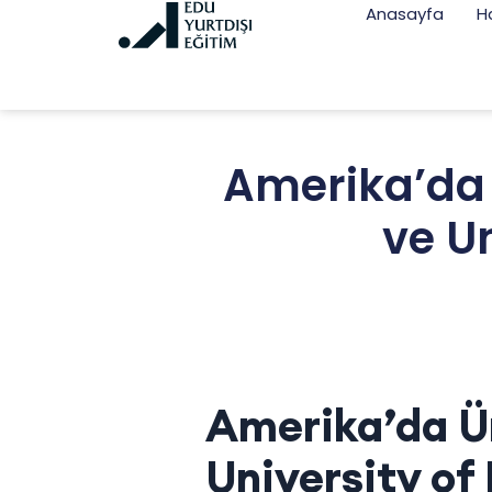
Anasayfa
H
Amerika’da 
ve U
Amerika’da Ün
University of