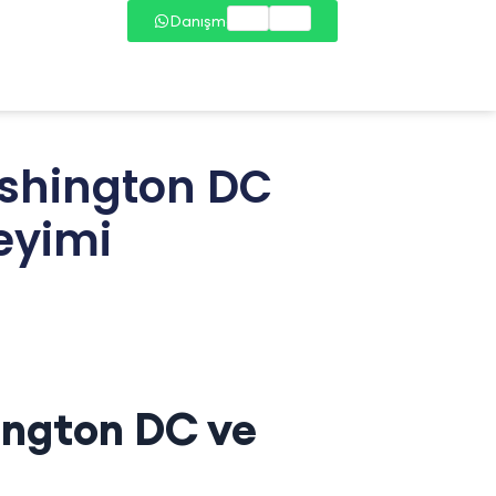
Danışmana Bağlan
ashington DC
eyimi
ington DC ve