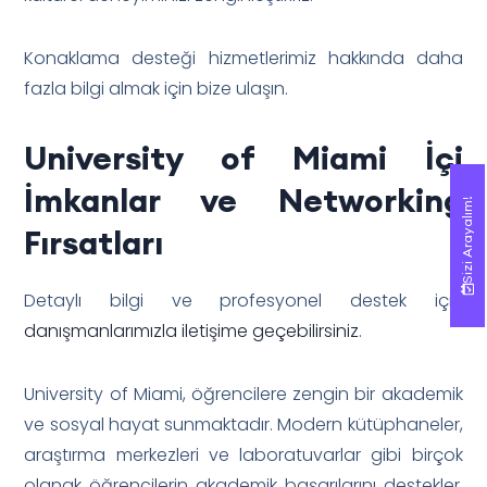
Konaklama desteği hizmetlerimiz hakkında daha
fazla bilgi almak için bize ulaşın.
University of Miami İçi
İmkanlar ve Networking
Sizi Arayalım!
Sizi Arayalım!
Fırsatları
Detaylı bilgi ve profesyonel destek için
danışmanlarımızla iletişime geçebilirsiniz
.
University of Miami, öğrencilere zengin bir akademik
ve sosyal hayat sunmaktadır. Modern kütüphaneler,
araştırma merkezleri ve laboratuvarlar gibi birçok
olanak öğrencilerin akademik başarılarını destekler.