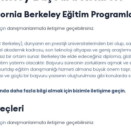
fornia Berkeley Eğitim Programla
için
danışmanlarımızla iletişime geçebilirsiniz
.
 Berkeley), dünyanın en prestijli üniversitelerinden biri olup, sa
kademik kadrosu, son teknoloji altyapısı ve geniş araştırma 
z bir ortam sunar. Berkeley’de elde edeceğiniz diploma, global k
itim yatırımı olacaktır. Başvuru sürecinin zorluklarını aşmak ve
urtdışı eğitim danışmanlığı hizmeti almanız büyük önem taşır. 
ve güçlü bir başvuru yazısının oluşturulması gibi konularda si
da daha fazla bilgi almak için bizimle iletişime geçin.
eçleri
için
danışmanlarımızla iletişime geçebilirsiniz
.