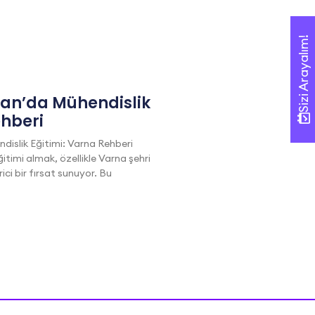
Sizi Arayalım!
Sizi Arayalım!
tan’da Mühendislik
ehberi
dislik Eğitimi: Varna Rehberi
itimi almak, özellikle Varna şehri
i bir fırsat sunuyor. Bu