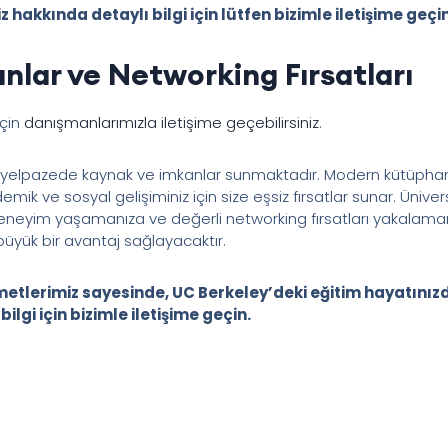
akkında detaylı bilgi için lütfen bizimle iletişime geçin
anlar ve Networking Fırsatları
için
danışmanlarımızla iletişime geçebilirsiniz
.
r yelpazede kaynak ve imkanlar sunmaktadır. Modern kütüphanel
emik ve sosyal gelişiminiz için size eşsiz fırsatlar sunar. Ünive
ı deneyim yaşamanıza ve değerli networking fırsatları yakalama
n büyük bir avantaj sağlayacaktır.
metlerimiz sayesinde, UC Berkeley’deki eğitim hayatınızda
ilgi için bizimle iletişime geçin.