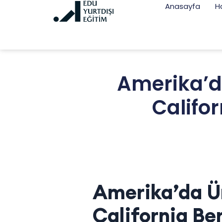
Anasayfa
H
Amerika’da
Califo
Amerika’da Ün
California Be