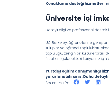
Konaklama desteği hizmetlerimiz h
Üniversite İçi İmk
Detaylı bilgi ve profesyonel destek 
UC Berkeley, öğrencilerine geniş bi
kulüpler ve öğrenci toplulukları, akad
topluluğu, zengin bir kültürleraras
fırsatları, gelecekteki kariyeriniz içi
Yurtdışı eğitim danışmanlığı hiz
yararlanabilirsiniz. Daha detaylı b
Share the Post: