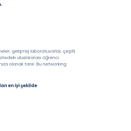
.
er, gelişmiş laboratuvarlar, çeşitli
rsitedeki uluslararası öğrenci
nıza olanak tanır. Bu networking
n en iyi şekilde