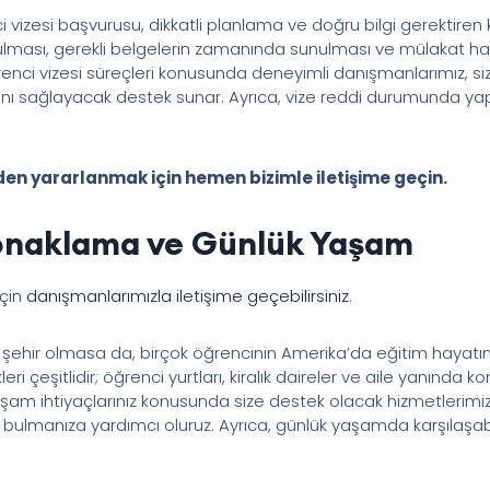
i vizesi başvurusu, dikkatli planlama ve doğru bilgi gerektiren 
ulması, gerekli belgelerin zamanında sunulması ve mülakat hazı
ğrenci vizesi süreçleri konusunda deneyimli danışmanlarımız, s
ı sağlayacak destek sunar. Ayrıca, vize reddi durumunda ya
den yararlanmak için hemen bizimle iletişime geçin.
Konaklama ve Günlük Yaşam
için
danışmanlarımızla iletişime geçebilirsiniz
.
r şehir olmasa da, birçok öğrencinin Amerika’da eğitim hayatına 
 çeşitlidir; öğrenci yurtları, kiralık daireler ve aile yanında k
m ihtiyaçlarınız konusunda size destek olacak hizmetlerimizde
 bulmanıza yardımcı oluruz. Ayrıca, günlük yaşamda karşılaşab