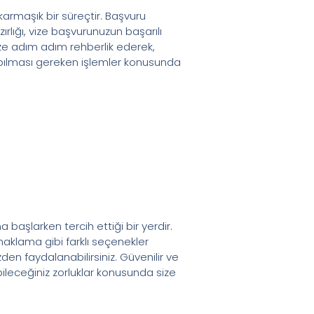
karmaşık bir süreçtir. Başvuru
rlığı, vize başvurunuzun başarılı
ize adım adım rehberlik ederek,
pılması gereken işlemler konusunda
başlarken tercih ettiği bir yerdir.
onaklama gibi farklı seçenekler
n faydalanabilirsiniz. Güvenilir ve
ileceğiniz zorluklar konusunda size