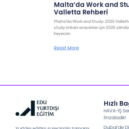
Malta’da Work and Stu
Valletta Rehberi
Malta’da Work and Study: 2025 Vallett
study imkanı arayanlar için 2025 yılında
heyecan
Read More
Hızlı B
HAVA-İŞ Se
İmzaladık!
Dubai’de Di
Yurtdışı eğitim sürecinizin tamamı