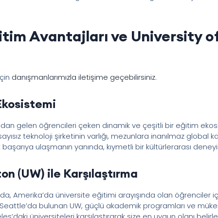
itim Avantajları ve University 
için
danışmanlarımızla iletişime geçebilirsiniz
.
Ekosistemi
dan gelen öğrencileri çeken dinamik ve çeşitli bir eğitim ekos
 sayısız teknoloji şirketinin varlığı, mezunlara inanılmaz global k
başarıya ulaşmanın yanında, kıymetli bir kültürlerarası deney
on (UW) ile Karşılaştırma
a, Amerika’da üniversite eğitimi arayışında olan öğrenciler i
. Seattle’da bulunan UW, güçlü akademik programları ve mük
es’daki üniversiteleri karşılaştırarak size en uygun olanı belirley