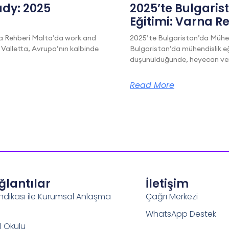
dy: 2025
2025’te Bulgaris
Eğitimi: Varna R
a Rehberi Malta’da work and
2025’te Bulgaristan’da Mühen
 Valletta, Avrupa’nın kalbinde
Bulgaristan’da mühendislik eğ
düşünüldüğünde, heyecan veric
Read More
ağlantılar
İletişim
ndikası ile Kurumsal Anlaşma
Çağrı Merkezi
WhatsApp Destek
l Okulu