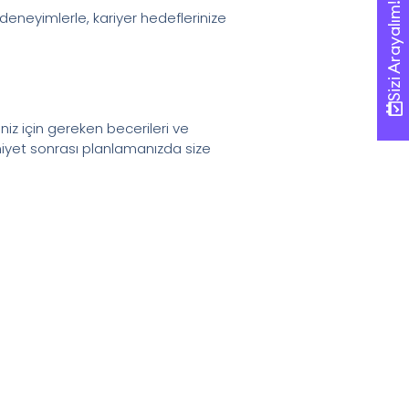
Sizi Arayalım!
Sizi Arayalım!
 deneyimlerle, kariyer hedeflerinize
iz için gereken becerileri ve
uniyet sonrası planlamanızda size