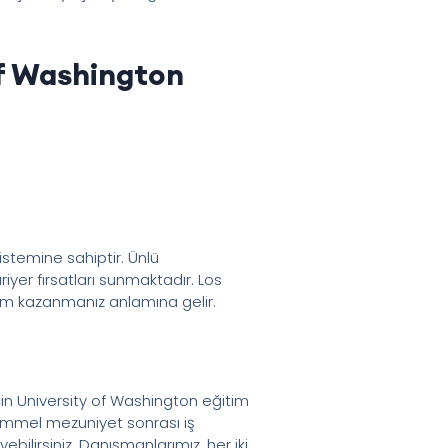
of Washington
istemine sahiptir. Ünlü
ariyer fırsatları sunmaktadır. Los
im kazanmanız anlamına gelir.
çin University of Washington eğitim
emmel mezuniyet sonrası iş
ebilirsiniz. Danışmanlarımız, her iki