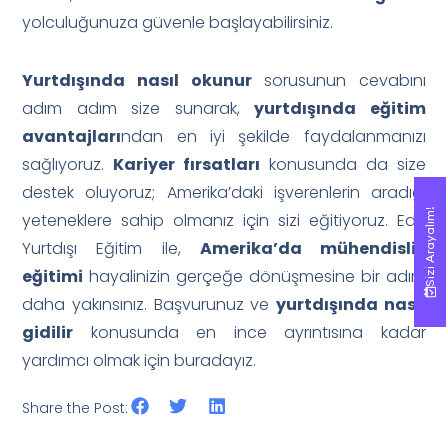
yolculuğunuza güvenle başlayabilirsiniz.
Yurtdışında nasıl okunur
sorusunun cevabını
adım adım size sunarak,
yurtdışında eğitim
avantajları
ndan en iyi şekilde faydalanmanızı
sağlıyoruz.
Kariyer fırsatları
konusunda da size
destek oluyoruz; Amerika’daki işverenlerin aradığı
Sizi Arayalım!
Sizi Arayalım!
yeteneklere sahip olmanız için sizi eğitiyoruz. Edu
Yurtdışı Eğitim ile,
Amerika’da mühendislik
eğitimi
hayalinizin gerçeğe dönüşmesine bir adım
daha yakınsınız. Başvurunuz ve
yurtdışında nasıl
gidilir
konusunda en ince ayrıntısına kadar
yardımcı olmak için buradayız.
Share the Post: