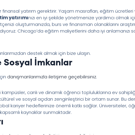
finansal yatırım gerektirir. Yaşam masrafları, eğitim ücretleri
itim yatırımı
nızı en iyi şekilde yönetmenize yardımcı olmak iç
tçenizi oluşturmanızda, burs ve finansman olanaklarını araş
iyoruz. Chicago’da eğitim maliyetlerini daha iyi anlamanızı sağ
arımızdan destek almak için bize ulaşın.
 Sosyal İmkanlar
için
danışmanlarımızla iletişime geçebilirsiniz
.
mpüsler, canlı ve dinamik öğrenci topluluklarına ev sahipliği 
, kültürel ve sosyal açıdan zenginleştirici bir ortam sunar. Bu d
obal kariyer hedeflerinize önemli katkı sağlar. Üniversiteler, öğ
ş kapsamlı kaynaklar sunmaktadır.
ı