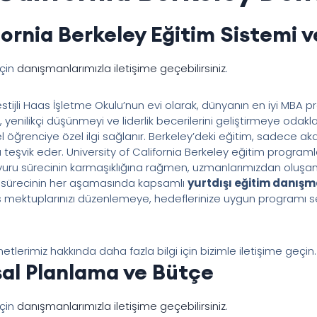
fornia Berkeley Eğitim Sistemi ve
için
danışmanlarımızla iletişime geçebilirsiniz
.
restijli Haas İşletme Okulu’nun evi olarak, dünyanın en iyi MBA 
enilikçi düşünmeyi ve liderlik becerilerini geliştirmeye odaklan
el öğrenciye özel ilgi sağlanır. Berkeley’deki eğitim, sadece 
eşvik eder. University of California Berkeley eğitim programları,
ru sürecinin karmaşıklığına rağmen, uzmanlarımızdan oluşan e
u sürecinin her aşamasında kapsamlı
yurtdışı eğitim danışm
ans mektuplarınızı düzenlemeye, hedeflerinize uygun programı
etlerimiz hakkında daha fazla bilgi için bizimle iletişime geçin.
al Planlama ve Bütçe
için
danışmanlarımızla iletişime geçebilirsiniz
.