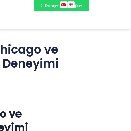
Danışmana Bağlan
hicago ve
y Deneyimi
o ve
neyimi