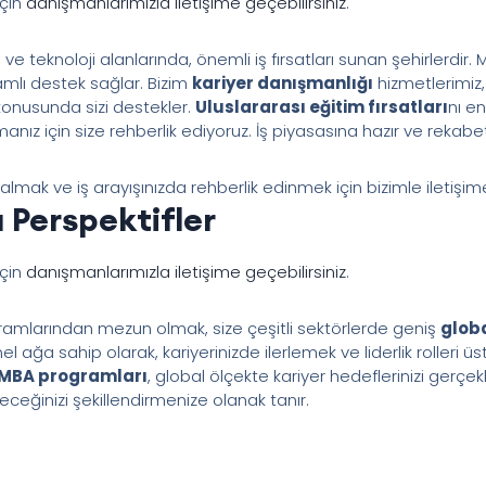
için
danışmanlarımızla iletişime geçebilirsiniz
.
ve teknoloji alanlarında, önemli iş fırsatları sunan şehirlerdir. 
mlı destek sağlar. Bizim
kariyer danışmanlığı
hizmetlerimiz,
konusunda sizi destekler.
Uluslararası eğitim fırsatları
nı e
anız için size rehberlik ediyoruz. İş piyasasına hazır ve rekabet
mak ve iş arayışınızda rehberlik edinmek için bizimle iletişim
 Perspektifler
için
danışmanlarımızla iletişime geçebilirsiniz
.
amlarından mezun olmak, size çeşitli sektörlerde geniş
globa
ağa sahip olarak, kariyerinizde ilerlemek ve liderlik rolleri 
MBA programları
, global ölçekte kariyer hedeflerinizi gerçek
ceğinizi şekillendirmenize olanak tanır.