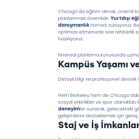
Chicago’da eğitim almak, önemli bir 
planlanması önemlidir.
Yurtdışı eğ
danışmanlık
hizmeti sunuyoruz. Bü
optimize etmenizde size rehberlik ed
hazırlıyoruz.
Finansal planlama konusunda uzmanl
Kampüs Yaşamı ve
Detaylı bilgi ve profesyonel destek 
Hem Berkeley hem de Chicago’daki ka
sosyal etkinlikler ve spor olanakları
deneyim
ler sunarak, gelecekteki gl
gelişimlerini desteklemek için geni
Staj ve İş İmkanlar