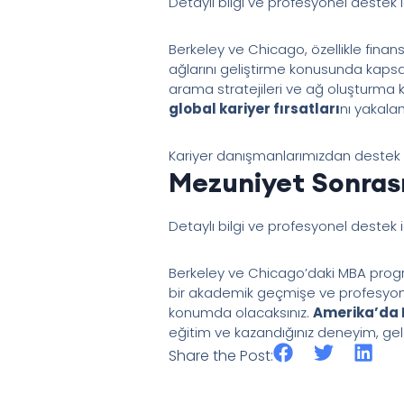
Detaylı bilgi ve profesyonel destek 
Berkeley ve Chicago, özellikle finans 
ağlarını geliştirme konusunda kapsa
arama stratejileri ve ağ oluşturma 
global kariyer fırsatları
nı yakalam
Kariyer danışmanlarımızdan destek al
Mezuniyet Sonrası
Detaylı bilgi ve profesyonel destek 
Berkeley ve Chicago’daki MBA progr
bir akademik geçmişe ve profesyonel 
konumda olacaksınız.
Amerika’da 
eğitim ve kazandığınız deneyim, gele
Share the Post: