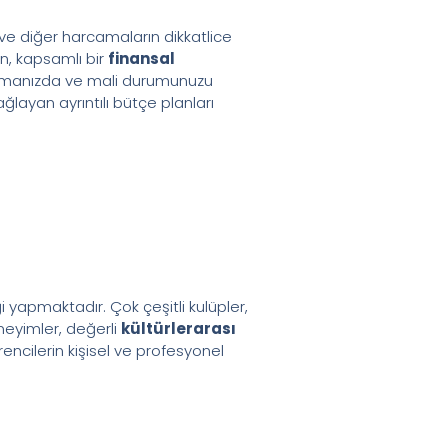
 ve diğer harcamaların dikkatlice
in, kapsamlı bir
finansal
tırmanızda ve mali durumunuzu
layan ayrıntılı bütçe planları
yapmaktadır. Çok çeşitli kulüpler,
eneyimler, değerli
kültürlerarası
rencilerin kişisel ve profesyonel