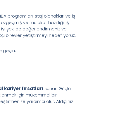
MBA programları, staj olanakları ve iş
 özgeçmiş ve mülakat hazırlığı, iş
n iyi şekilde değerlendirmeniz ve
çi bireyler yetiştirmeyi hedefliyoruz.
e geçin.
l kariyer fırsatları
sunar. Güçlü
üstlenmek için mükemmel bir
leştirmenize yardımcı olur. Aldığınız