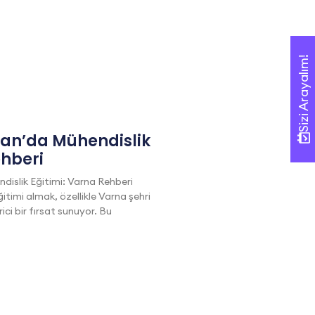
Sizi Arayalım!
Sizi Arayalım!
tan’da Mühendislik
ehberi
dislik Eğitimi: Varna Rehberi
itimi almak, özellikle Varna şehri
i bir fırsat sunuyor. Bu