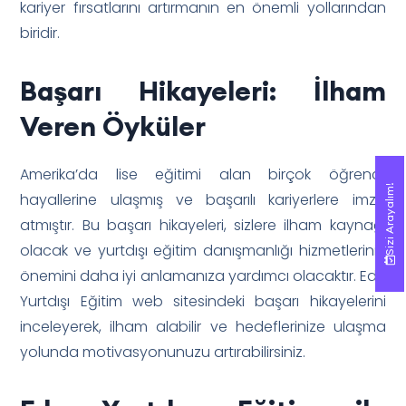
kariyer fırsatlarını artırmanın en önemli yollarından
biridir.
Başarı Hikayeleri: İlham
Veren Öyküler
Amerika’da lise eğitimi alan birçok öğrenci,
Sizi Arayalım!
Sizi Arayalım!
hayallerine ulaşmış ve başarılı kariyerlere imza
atmıştır. Bu başarı hikayeleri, sizlere ilham kaynağı
olacak ve yurtdışı eğitim danışmanlığı hizmetlerinin
önemini daha iyi anlamanıza yardımcı olacaktır. Edu
Yurtdışı Eğitim web sitesindeki başarı hikayelerini
inceleyerek, ilham alabilir ve hedeflerinize ulaşma
yolunda motivasyonunuzu artırabilirsiniz.