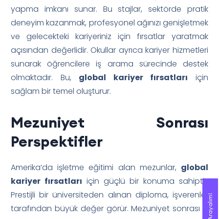
yapma imkanı sunar. Bu stajlar, sektörde pratik
deneyim kazanmak, profesyonel ağınızı genişletmek
ve gelecekteki kariyeriniz için fırsatlar yaratmak
açısından değerlidir. Okullar ayrıca kariyer hizmetleri
sunarak öğrencilere iş arama sürecinde destek
olmaktadır. Bu,
global kariyer fırsatları
için
sağlam bir temel oluşturur.
Mezuniyet Sonrası
Perspektifler
Amerika’da işletme eğitimi alan mezunlar,
global
kariyer fırsatları
için güçlü bir konuma sahiptir.
Prestijli bir üniversiteden alınan diploma, işverenler
Sizi Arayalım!
Sizi Arayalım!
tarafından büyük değer görür. Mezuniyet sonrası iş