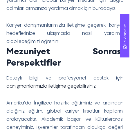
yardımcı olur. Global kariyer fırsatları için doğru
adımları atmanıza yardımcı olmak için buradayız.
Kariyer danışmanlarımızla iletişime geçerek, kariyer
Sizi Arayalım!
Sizi Arayalım!
hedeflerinize ulaşmada nasıl yardımcı
olabileceğimizi öğrenin!
Mezuniyet Sonrası
Perspektifler
Detaylı bilgi ve profesyonel destek için
danışmanlarımızla iletişime geçebilirsiniz
.
Amerika’da İngilizce hazırlık eğitiminiz ve ardından
aldığınız eğitim, global kariyer fırsatları kapılarını
aralayacaktır. Akademik başarı ve kültürlerarası
deneyiminiz, işverenler tarafından oldukça değerli