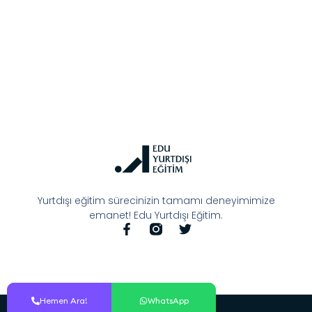
Yurtdışı eğitim sürecinizin tamamı deneyimimize
emanet! Edu Yurtdışı Eğitim.
Hemen Ara!
Hemen Ara!
WhatsApp
WhatsApp
© All Rights Reserved.