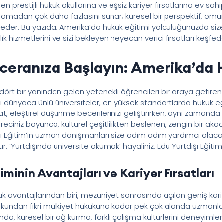
en prestijli hukuk okullarına ve eşsiz kariyer fırsatlarına ev sa
plomadan çok daha fazlasını sunar; küresel bir perspektif, ömü
eder. Bu yazıda, Amerika’da hukuk eğitimi yolculuğunuzda size 
k hizmetlerini ve sizi bekleyen heyecan verici fırsatları keşfe
aceranıza Başlayın: Amerika’da
dört bir yanından gelen yetenekli öğrencileri bir araya getire
i dünyaca ünlü üniversiteler, en yüksek standartlarda hukuk eğ
at, eleştirel düşünme becerilerinizi geliştirirken, aynı zaman
 süreciniz boyunca, kültürel çeşitlilikten beslenen, zengin bir 
ı Eğitim’in uzman danışmanları size adım adım yardımcı olacak,
. ‘Yurtdışında üniversite okumak’ hayaliniz, Edu Yurtdışı Eğiti
minin Avantajları ve Kariyer Fırsatları
avantajlarından biri, mezuniyet sonrasında açılan geniş kariyer
ukundan fikri mülkiyet hukukuna kadar pek çok alanda uzmanl
nda, küresel bir ağ kurma, farklı çalışma kültürlerini deneyimlem