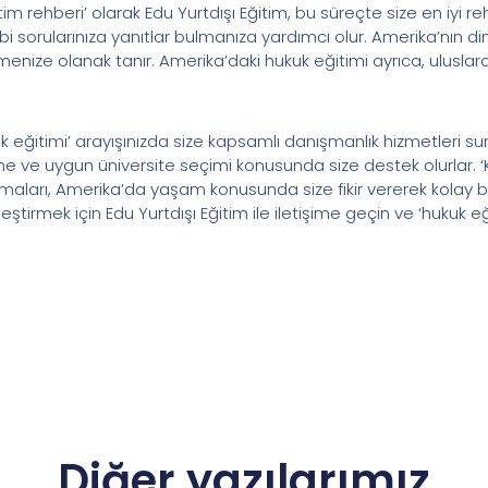
eğitim rehberi’ olarak Edu Yurtdışı Eğitim, bu süreçte size en iyi r
 gibi sorularınıza yanıtlar bulmanıza yardımcı olur. Amerika’nın d
lemenize olanak tanır. Amerika’daki hukuk eğitimi ayrıca, ulusl
uk eğitimi’ arayışınızda size kapsamlı danışmanlık hizmetleri su
ine ve uygun üniversite seçimi konusunda size destek olurlar. ‘K
lmaları, Amerika’da yaşam konusunda size fikir vererek kolay b
eştirmek için Edu Yurtdışı Eğitim ile iletişime geçin ve ‘hukuk 
Diğer yazılarımız