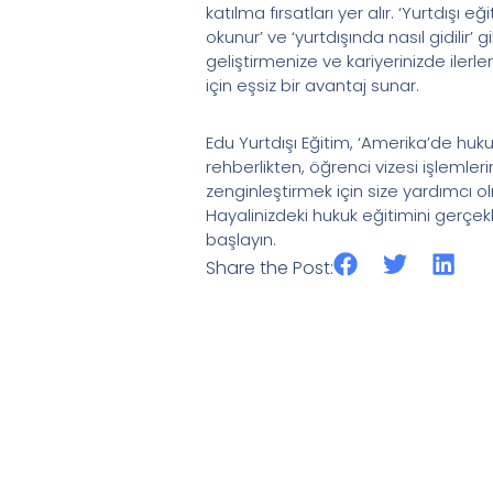
katılma fırsatları yer alır. ‘Yurtdışı 
okunur’ ve ‘yurtdışında nasıl gidilir’
geliştirmenize ve kariyerinizde iler
için eşsiz bir avantaj sunar.
Edu Yurtdışı Eğitim, ‘Amerika’de huk
rehberlikten, öğrenci vizesi işlemler
zenginleştirmek için size yardımcı o
Hayalinizdeki hukuk eğitimini gerçekl
başlayın.
Share the Post: