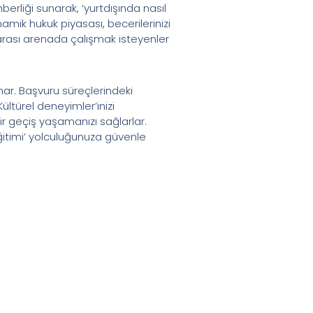
ehberliği sunarak, ‘yurtdışında nasıl
inamik hukuk piyasası, becerilerinizi
ararası arenada çalışmak isteyenler
nar. Başvuru süreçlerindeki
ültürel deneyimler’inizi
ir geçiş yaşamanızı sağlarlar.
eğitimi’ yolculuğunuza güvenle