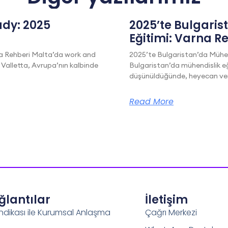
dy: 2025
2025’te Bulgaris
Eğitimi: Varna R
a Rehberi Malta’da work and
2025’te Bulgaristan’da Mühen
 Valletta, Avrupa’nın kalbinde
Bulgaristan’da mühendislik eğ
düşünüldüğünde, heyecan veric
Read More
ağlantılar
İletişim
ndikası ile Kurumsal Anlaşma
Çağrı Merkezi