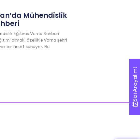
tan’da Mühendislik
ehberi
dislik Eğitimi: Varna Rehberi
itimi almak, özellikle Varna şehri
i bir fırsat sunuyor. Bu
Sizi Arayalım!
Sizi Arayalım!