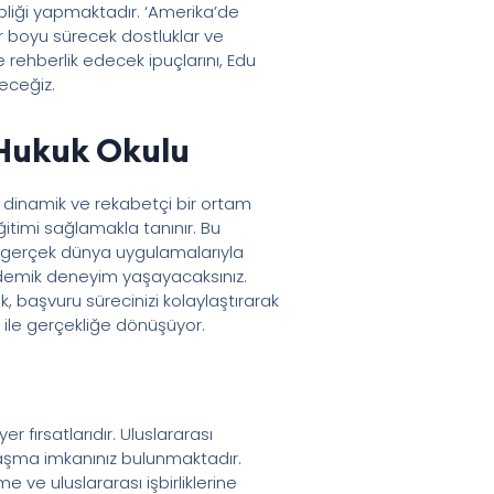
hipliği yapmaktadır. ‘Amerika’de
r boyu sürecek dostluklar ve
rehberlik edecek ipuçlarını, Edu
deceğiz.
 Hukuk Okulu
n dinamik ve rekabetçi bir ortam
itimi sağlamakla tanınır. Bu
da gerçek dünya uygulamalarıyla
akademik deneyim yaşayacaksınız.
 başvuru sürecinizi kolaylaştırarak
m ile gerçekliğe dönüşüyor.
 fırsatlarıdır. Uluslararası
aşma imkanınız bulunmaktadır.
e ve uluslararası işbirliklerine