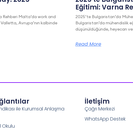
Eğitimi: Varna R
a Rehberi Malta’da work and
2025’te Bulgaristan’da Mühen
 Valletta, Avrupa’nın kalbinde
Bulgaristan’da mühendislik eğ
düşünüldüğünde, heyecan veric
Read More
ağlantılar
İletişim
ndikası ile Kurumsal Anlaşma
Çağrı Merkezi
WhatsApp Destek
l Okulu