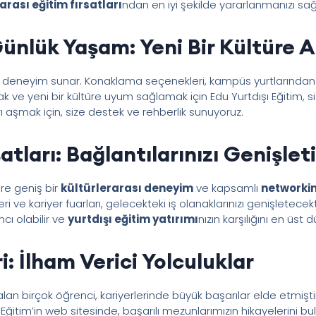
arası eğitim fırsatları
ndan en iyi şekilde yararlanmanızı sağ
ünlük Yaşam: Yeni Bir Kültüre
 deneyim sunar. Konaklama seçenekleri, kampüs yurtlarından özel
 ve yeni bir kültüre uyum sağlamak için Edu Yurtdışı Eğitim, siz
ı aşmak için, size destek ve rehberlik sunuyoruz.
tları: Bağlantılarınızı Genişlet
ere geniş bir
kültürlerarası deneyim
ve kapsamlı
networkin
ri ve kariyer fuarları, gelecekteki iş olanaklarınızı genişletecek
mcı olabilir ve
yurtdışı eğitim yatırımı
nızın karşılığını en üst
i: İlham Verici Yolculuklar
lan birçok öğrenci, kariyerlerinde büyük başarılar elde etmiştir.
Eğitim’in web sitesinde, başarılı mezunlarımızın hikayelerini bula