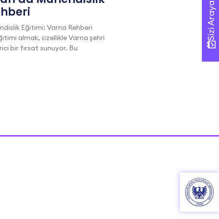
Sizi Arayalım!
Sizi Arayalım!
ehberi
dislik Eğitimi: Varna Rehberi
itimi almak, özellikle Varna şehri
i bir fırsat sunuyor. Bu