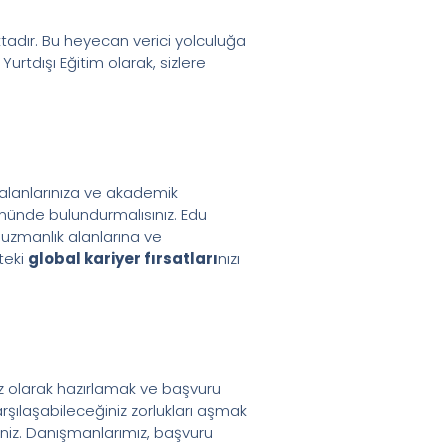
aktadır. Bu heyecan verici yolculuğa
rtdışı Eğitim olarak, sizlere
i alanlarınıza ve akademik
önünde bulundurmalısınız. Edu
 uzmanlık alanlarına ve
teki
global kariyer fırsatları
nızı
siz olarak hazırlamak ve başvuru
rşılaşabileceğiniz zorlukları aşmak
iniz. Danışmanlarımız, başvuru