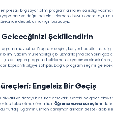
 en prestijli bilgisayar bilimi programlarına ev sahipliği yapm
yapmanız ve doğru adımları izlemeniz büyük önem taşır. Edu Yu
 sürecinde destek olmak için buradayız.
 Geleceğinizi Şekillendirin
 programı mevcuttur. Program seçimi, kariyer hedeflerinize, ilg
ri bilimi, yazılım mühendisliği gibi uzmanlaşma alanlarını göz 
ler için en uygun programı belirlemenize yardımcı olmak üzere,
 dair kapsamlı bilgiye sahiptir. Doğru program seçimi, gelecek
üreçleri: Engelsiz Bir Geçiş
dikkatli ve detaylı bir süreç gerektirir. Gerekli belgeleri eksik
şekilde takip etmek önemlidir.
Öğrenci vizesi süreçleri
nde ka
Edu Yurtdışı Eğitim’in uzman danışmanlarından destek alabilirs