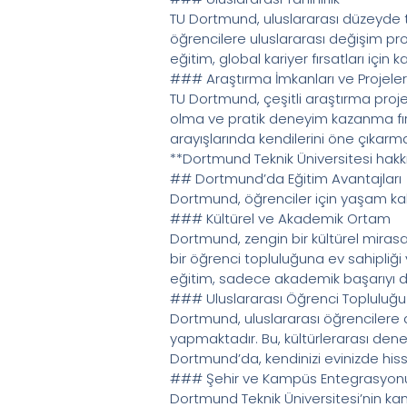
TU Dortmund, uluslararası düzeyde tan
öğrencilere uluslararası değişim pr
eğitim, global kariyer fırsatları için k
### Araştırma İmkanları ve Projeler
TU Dortmund, çeşitli araştırma projel
olma ve pratik deneyim kazanma fırsa
arayışlarında kendilerini öne çıkarma
**Dortmund Teknik Üniversitesi hakkı
## Dortmund’da Eğitim Avantajları
Dortmund, öğrenciler için yaşam kalit
### Kültürel ve Akademik Ortam
Dortmund, zengin bir kültürel mirasa
bir öğrenci topluluğuna ev sahipliği
eğitim, sadece akademik başarıyı değ
### Uluslararası Öğrenci Topluluğu
Dortmund, uluslararası öğrencilere aç
yapmaktadır. Bu, kültürlerarası de
Dortmund’da, kendinizi evinizde his
### Şehir ve Kampüs Entegrasyon
Dortmund Teknik Üniversitesi’nin ka