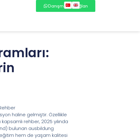
Danışmana Bağlan
ramları:
rin
 Rehber
yon haline gelmiştir. Özellikle
Bu kapsamlı rehber, 2025 yılında
mund) bulunan ausbildung
 eğitim hem de yaşam kalitesi