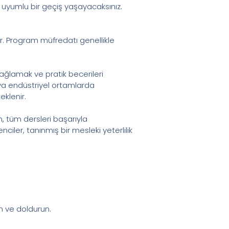
a uyumlu bir geçiş yaşayacaksınız.
r. Program müfredatı genellikle
 sağlamak ve pratik becerileri
veya endüstriyel ortamlarda
eklenir.
n, tüm dersleri başarıyla
ler, tanınmış bir mesleki yeterlilik
n ve doldurun.