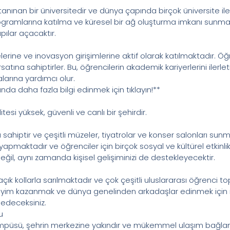
ınan bir üniversitedir ve dünya çapında birçok üniversite ile işb
ogramlarına katılma ve küresel bir ağ oluşturma imkanı sunma
apılar açacaktır.
erine ve inovasyon girişimlerine aktif olarak katılmaktadır. Öğr
tına sahiptirler. Bu, öğrencilerin akademik kariyerlerini ilerl
larına yardımcı olur.
nda daha fazla bilgi edinmek için tıklayın!**
esi yüksek, güvenli ve canlı bir şehirdir.
 sahiptir ve çeşitli müzeler, tiyatrolar ve konser salonları sun
 yapmaktadır ve öğrenciler için birçok sosyal ve kültürel etki
il, aynı zamanda kişisel gelişiminizi de destekleyecektir.
ık kollarla sarılmaktadır ve çok çeşitli uluslararası öğrenci top
neyim kazanmak ve dünya genelinden arkadaşlar edinmek için m
sedeceksiniz.
u
mpüsü, şehrin merkezine yakındır ve mükemmel ulaşım bağlantı