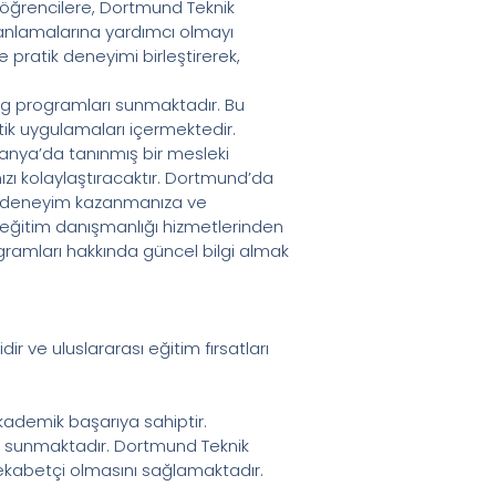
öğrencilere, Dortmund Teknik
 anlamalarına yardımcı olmayı
ratik deneyimi birleştirerek,
ung programları sunmaktadır. Bu
atik uygulamaları içermektedir.
lmanya’da tanınmış bir mesleki
ızı kolaylaştıracaktır. Dortmund’da
sı deneyim kazanmanıza ve
ı eğitim danışmanlığı hizmetlerinden
ogramları hakkında güncel bilgi almak
r ve uluslararası eğitim fırsatları
akademik başarıya sahiptir.
ı sunmaktadır. Dortmund Teknik
 rekabetçi olmasını sağlamaktadır.