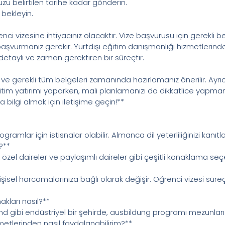
u belirtilen tarihe kadar gönderin.
i bekleyin.
i vizesine ihtiyacınız olacaktır. Vize başvurusu için gerekli 
başvurmanız gerekir. Yurtdışı eğitim danışmanlığı hizmetlerind
, detaylı ve zaman gerektiren bir süreçtir.
 gerekli tüm belgeleri zamanında hazırlamanız önerilir. Ayrıca
ğitim yatırımı yaparken, mali planlamanızı da dikkatlice yapma
 bilgi almak için iletişime geçin!**
gramlar için istisnalar olabilir. Almanca dil yeterliliğinizi kanıt
?**
 özel daireler ve paylaşımlı daireler gibi çeşitli konaklama se
kişisel harcamalarınıza bağlı olarak değişir. Öğrenci vizesi sür
akları nasıl?**
 gibi endüstriyel bir şehirde, ausbildung programı mezunları içi
zmetlerinden nasıl faydalanabilirim?**