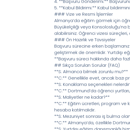
4. **Başvuru Gönderimi:** Başvurunuz
5. **Kabul Bildirimi:** Kabul bildirimin
### Vize ve Resmi İşlemler
Almanya’da eğitim görmek için öğrenc
Büyükelçiliği veya Konsolosluğu’na 
alabilirsiniz. Öğrenci vizesi süreçleri
### Ön Hazırlık ve Tavsiyeler
Başvuru sürecine erken başlamanız ve
geliştirmek de önemlidir. Yurtdışı e
**Başvuru süreci hakkında daha fazla
## Sıkça Sorulan Sorular (FAQ)
**S: Almanca bilmek zorunlu mu?**
**C:** Genellikle evet, ancak bazı pro
**S: Konaklama seçenekleri nelerdir
**C:** Dortmund’da öğrenci yurtları,
**S: Maliyetler ne kadar?**
**C:** Eğitim ücretleri, program ve 
hesaba katılmalıdır.
**S: Mezuniyet sonrası iş bulma olan
**C:** Almanya’da, özellikle Dortmund
**S: Yurtdışı eğitim danışmanlığı hi