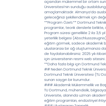
açısından mükemmel bir ortam sunar
Üniversitesi’nin sunduğu ausbildung
amaçlamaktadır. Almanya’da ausbild
geleceğinizi şekillendirmek için değerl
**Program Özeti:** Dortmund Teknik 
programlar, teorik derslerle birlikt
Program süresi genellikle 2 ila 3,5 
yeterlilik belgesi (Abschlusszeugnis
eğitim görmek, sadece akademik bec
uluslararası bir ağ oluşturmanıza d
de faydalanabilirsiniz. 2025 yılı it
için üniversitenin resmi web sitesini 
**Daha fazla bilgi için Dortmund Tekn
## Neden Dortmund Teknik Üniversi
Dortmund Teknik Üniversitesi (TU Dor
sunan saygın bir kurumdur.
### Akademik Mükemmellik ve Başa
TU Dortmund, mühendislik, bilgisayar
Üniversite, alanında uzman akademi
eğitim programları, endüstriyel ihti
### Uluslararası Tanınırlık