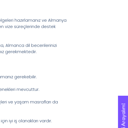
belgeleri hazırlamanız ve Almanya
en vize süreçlerinde destek
, Almanca dil becerilerinizi
nız gerekmektedir.
lamanız gerekebilir.
çenekleri mevcuttur.
eçleri ve yaşam masrafları da
Sizi Arayalım!
Sizi Arayalım!
n iyi iş olanakları vardır.