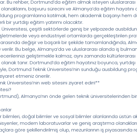
. Bu rehber, Dortmund’da eğitim almak isteyen uluslararası 
 olanaklarını, başvuru sürecini ve Almanya’da eğitim hayatını
ung programlarına katılmak, hem akademik başarıyı hem de p
i bir yurtdışı eğitim yatırımı olacaktır.
Üniversitesi, çeşitli sektörlerde geniş bir yelpazede ausbild
e, işletmelerde veya endüstriyel ortamlarda gerçekleştirilen pr
yıl arasında değişir ve başarılı bir şekilde tamamlandığında, A
) verilir. Bu belge, Almanya’da ve uluslararası alanda iş bulman
erilerinizi geliştirmekle kalmaz, aynı zamanda kültürlerara
a olanak tanır. Dortmund’da eğitim hayatınız boyunca, yurtdış
ibariyle, Dortmund Teknik Üniversitesi’nin sunduğu ausbildung pr
ziyaret etmeniz önerilir.
ik Üniversitesi’nin web sitesini ziyaret edin!**
tesi?
tmund), Almanya’nın önde gelen teknik üniversitelerinden biridi
rılar
 bilimleri, doğal bilimler ve sosyal bilimler alanlarında üstün 
syenler, modern laboratuvarlar ve geniş araştırma olanaklar
yaçlara göre şekillendirilmiş olup, mezunlarının iş piyasasında