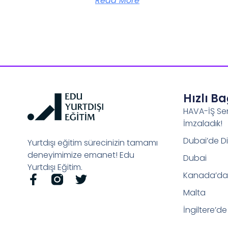
Read More
Hızlı B
HAVA-İŞ Se
İmzaladık!
Dubai’de Di
Yurtdışı eğitim sürecinizin tamamı
deneyimimize emanet! Edu
Dubai
Yurtdışı Eğitim.
Kanada’da 
Malta
İngiltere’de