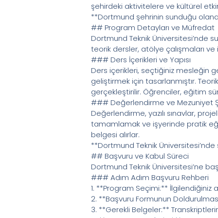
şehirdeki aktivitelere ve kültürel e
**Dortmund şehrinin sunduğu olanak
## Program Detayları ve Müfredat
Dortmund Teknik Üniversitesi’nde su
teorik dersler, atölye çalışmaları ve
### Ders İçerikleri ve Yapısı
Ders içerikleri, seçtiğiniz mesleğin g
geliştirmek için tasarlanmıştır. Teor
gerçekleştirilir. Öğrenciler, eğitim
### Değerlendirme ve Mezuniyet Şa
Değerlendirme, yazılı sınavlar, proje
tamamlamak ve işyerinde pratik eğiti
belgesi alırlar.
**Dortmund Teknik Üniversitesi’nde 
## Başvuru ve Kabul Süreci
Dortmund Teknik Üniversitesi’ne başvu
### Adım Adım Başvuru Rehberi
1. **Program Seçimi:** İlgilendiğiniz
2. **Başvuru Formunun Doldurulması:
3. **Gerekli Belgeler:** Transkriptler