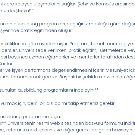
tkinliklere kolayca ulaşmalarını sağlar. Şehir ve kampüs arasınd
ları keşfedin!**
nulan ausbildung programları, seçtiğiniz mesleğe göre değişi
 işyerinde pratik eğitimden oluşur.
erekliliklerine göre uyarlanmıştır. Program, temel teorik bilgiyi
ik dersler, üniversitede verilirken, pratik eğitim, işletmelerde 
 süresi boyunca uzman eğitmenler ve mentorler tarafından dest
rtları
ler ve işyeri performans değerlendirmesini içerir. Mezuniyet içi
mi tamamlamak gerekir. Başarılı bir şekilde mezun olan öğrenci
sunulan ausbildung programlarını inceleyin!**
rmak için, belirli bir dizi adımı takip etmeniz gerekir.
 ausbildung programını seçin.
** Üniversitenin resmi web sitesinden başvuru formunu indiri
iniz, referans mektuplarınız ve diğer gerekli belgeleri hazırlayın.