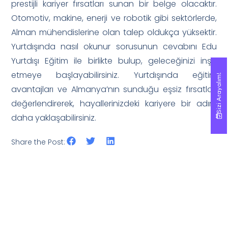
prestijli kariyer fırsatları sunan bir belge olacaktır.
Otomotiv, makine, enerji ve robotik gibi sektörlerde,
Alman mühendislerine olan talep oldukça yüksektir.
Yurtdışında nasıl okunur sorusunun cevabını Edu
Yurtdışı Eğitim ile birlikte bulup, geleceğinizi inşa
etmeye başlayabilirsiniz. Yurtdışında eğitim
Sizi Arayalım!
Sizi Arayalım!
avantajları ve Almanya’nın sunduğu eşsiz fırsatları
değerlendirerek, hayallerinizdeki kariyere bir adım
daha yaklaşabilirsiniz.
Share the Post: