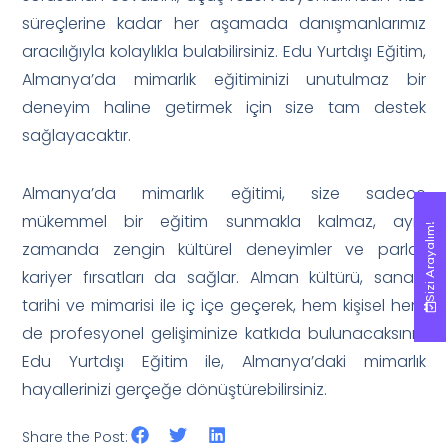
süreçlerine kadar her aşamada danışmanlarımız
aracılığıyla kolaylıkla bulabilirsiniz. Edu Yurtdışı Eğitim,
Almanya’da mimarlık eğitiminizi unutulmaz bir
deneyim haline getirmek için size tam destek
sağlayacaktır.
Almanya’da mimarlık eğitimi, size sadece
mükemmel bir eğitim sunmakla kalmaz, aynı
Sizi Arayalım!
Sizi Arayalım!
zamanda zengin kültürel deneyimler ve parlak
kariyer fırsatları da sağlar. Alman kültürü, sanatı,
tarihi ve mimarisi ile iç içe geçerek, hem kişisel hem
de profesyonel gelişiminize katkıda bulunacaksınız.
Edu Yurtdışı Eğitim ile, Almanya’daki mimarlık
hayallerinizi gerçeğe dönüştürebilirsiniz.
Share the Post: