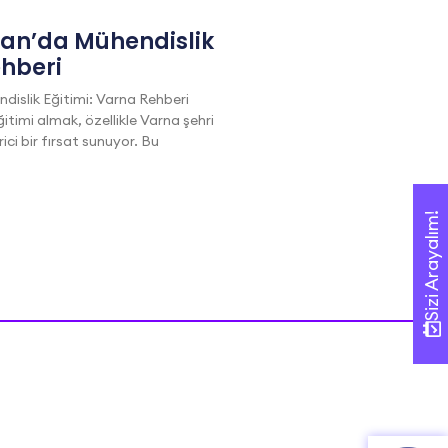
tan’da Mühendislik
ehberi
dislik Eğitimi: Varna Rehberi
itimi almak, özellikle Varna şehri
i bir fırsat sunuyor. Bu
Sizi Arayalım!
Sizi Arayalım!