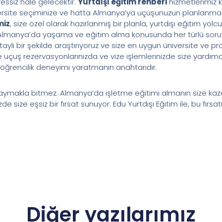
essiz hale gelecektir.
Yurtdışı eğitim rehberi
hizmetlerimiz 
ersite seçiminize ve hatta Almanya’ya uçuşunuzun planlanma
miz
, size özel olarak hazırlanmış bir planla, yurtdışı eğitim yol
 Almanya’da yaşama ve eğitim alma konusunda her türlü soruy
aylı bir şekilde araştırıyoruz ve size en uygun üniversite ve 
 uçuş rezervasyonlarınızda ve vize işlemlerinizde size yardımc
 öğrencilik deneyimi yaratmanın anahtarıdır.
ymakla bitmez. Almanya’da işletme eğitimi almanın size kaza
e size eşsiz bir fırsat sunuyor. Edu Yurtdışı Eğitim ile, bu fırsat
Diğer yazılarımız