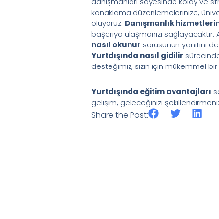
danışmanları sayesinde kolay ve str
konaklama düzenlemelerinize, üniv
oluyoruz.
Danışmanlık hizmetleri
başarıya ulaşmanızı sağlayacaktır.
nasıl okunur
sorusunun yanıtını det
Yurtdışında nasıl gidilir
sürecinde
desteğimiz, sizin için mükemmel bir
Yurtdışında eğitim avantajları
sa
gelişim, geleceğinizi şekillendirmenizd
Share the Post: