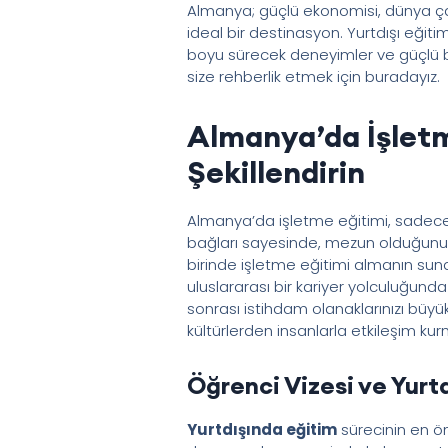
Almanya; güçlü ekonomisi, dünya çapı
ideal bir destinasyon. Yurtdışı eği
boyu sürecek deneyimler ve güçlü bir
size rehberlik etmek için buradayız.
Almanya’da İşletm
Şekillendirin
Almanya’da işletme eğitimi, sadece te
bağları sayesinde, mezun olduğunuz
birinde işletme eğitimi almanın su
uluslararası bir kariyer yolculuğund
sonrası istihdam olanaklarınızı büyük
kültürlerden insanlarla etkileşim ku
Öğrenci Vizesi ve Yurtd
Yurtdışında eğitim
sürecinin en ö