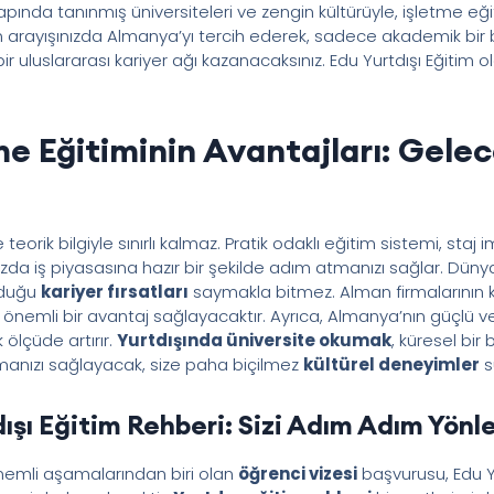
nda tanınmış üniversiteleri ve zengin kültürüyle, işletme eği
tim arayışınızda Almanya’yı tercih ederek, sadece akademik bir
 uluslararası kariyer ağı kazanacaksınız. Edu Yurtdışı Eğitim o
e Eğitiminin Avantajları: Gelec
orik bilgiyle sınırlı kalmaz. Pratik odaklı eğitim sistemi, staj 
da iş piyasasına hazır bir şekilde adım atmanızı sağlar. Dün
nduğu
kariyer fırsatları
saymakla bitmez. Alman firmalarının kü
a önemli bir avantaj sağlayacaktır. Ayrıca, Almanya’nın güçlü ve
 ölçüde artırır.
Yurtdışında üniversite okumak
, küresel bir
rmanızı sağlayacak, size paha biçilmez
kültürel deneyimler
s
ışı Eğitim Rehberi: Sizi Adım Adım Yönl
nemli aşamalarından biri olan
öğrenci vizesi
başvurusu, Edu Y