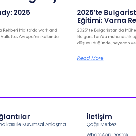
dy: 2025
2025’te Bulgaris
Eğitimi: Varna R
a Rehberi Malta’da work and
2025’te Bulgaristan’da Mühen
 Valletta, Avrupa’nın kalbinde
Bulgaristan’da mühendislik eğ
düşünüldüğünde, heyecan veric
Read More
ağlantılar
İletişim
ndikası ile Kurumsal Anlaşma
Çağrı Merkezi
WhatsApp Destek