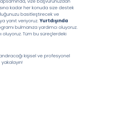
kapsamında, vize başvurunuzdan
sına kadar her konuda size destek
culuğunuzu basitleştirecek ve
a yanıt veriyoruz.
Yurtdışında
programı bulmanıza yardımcı oluyoruz.
ı oluyoruz. Tüm bu süreçlerdeki
ndıracağı kişisel ve profesyonel
ı yakalayın!