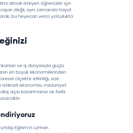
timi almak isteyen öğrenciler için
 başarı değil, aynı zamanda hayat
larak, bu heyecan verici yolculukta
eğinizi
imkanları ve iş dünyasıyla güçlü
yanın en büyük ekonomilerinden
resel ölçekte etkinliği, size
 istikrarlı ekonomisi, mezuniyet
 bakış açısı kazanmanızı ve farklı
unacaktır.
endiriyoruz
urtdışı Eğitim’in uzman