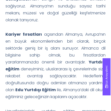
sağlıyoruz. Almanya’nın sunduğu sayısız tarihi
mekanı, müzesi ve doğal güzelliği keşfetmenize
olanak tanıyoruz.
Kariyer fırsatları
açısından Almanya, Avrupa’nın
en büyük ekonomilerinden biri olarak, birçok
sektörde geniş bir iş alanı sunuyor. Almanca dil
bilgisine sahip olmak, bu fırsatlardan
yararlanmanızda önemli bir avantajdır.
Yurtdışı
Sizi Arayalım!
Sizi Arayalım!
eğitim
deneyiminiz, uluslararası iş çevrelerinde size
rekabet avantajı sağlayacaktır. Hedefleriniz
doğrultusunda doğru adımları atmanıza yardımcı
olan
Edu Yurtdışı Eğitim
ile, Almanya’daki dil okulu
eğitiminiz geleceğinizin kapılarını açacaktır.